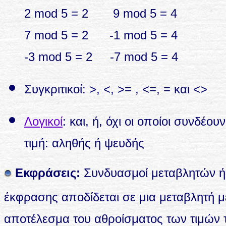
2 mod 5 = 2 9 mod 5 = 4
7 mod 5 = 2 -1 mod 5 = 4
-3 mod 5 = 2 -7 mod 5 = 4
Συγκριτικοί: >, <, >= , <=, = και <>
Λογικοί
: και, ή, όχι οι οποίοι συνδέο
τιμή: αληθής ή ψευδής
Εκφράσεις:
Συνδυασμοί μεταβλητών ή 
έκφρασης αποδίδεται σε μια μεταβλητή μ
αποτέλεσμα του αθροίσματος των τιμών 