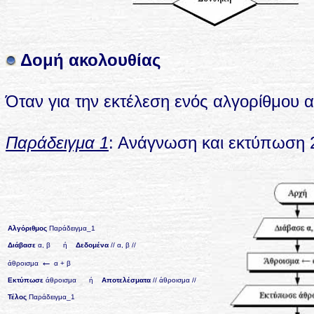
Δομή ακολουθίας
Όταν για την εκτέλεση ενός αλγορίθμου α
Παράδειγμα 1
: Ανάγνωση και εκτύπωση 
Αλγόριθμος
Παράδειγμα_1
Διάβασε
α, β ή
Δεδομένα
// α, β //
←
άθροισμα
α + β
Εκτύπωσε
άθροισμα
ή
Αποτελέσματα
// άθροισμα //
Τέλος
Παράδειγμα_1